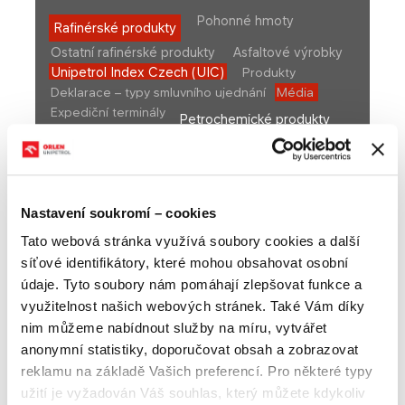
Pohonné hmoty
Rafinérské produkty
Ostatní rafinérské produkty
Asfaltové výrobky
Unipetrol Index Czech (UIC)
Produkty
Deklarace – typy smluvního ujednání
Média
Expediční terminály
Petrochemické produkty
Maloobchodní produkty
Nastavení soukromí – cookies
Tato webová stránka využívá soubory cookies a další
Média
síťové identifikátory, které mohou obsahovat osobní
údaje. Tyto soubory nám pomáhají zlepšovat funkce a
využitelnost našich webových stránek. Také Vám díky
Chceme vám ulehčit orientaci na českém trhu
nim můžeme nabídnout služby na míru, vytvářet
pohonných hmot. Proto zde najdete například tutoriál,
anonymní statistiky, doporučovat obsah a zobrazovat
který vám vysvětlí podrobnosti UIC nebo videa, která
reklamu na základě Vašich preferencí. Pro některé typy
odpoví na vaše nejčastěji kladené otázky.
užití je vyžadován Váš souhlas, který můžete kdykoliv
Navíc najdete fotografie z uplynulých ročníků kongresu