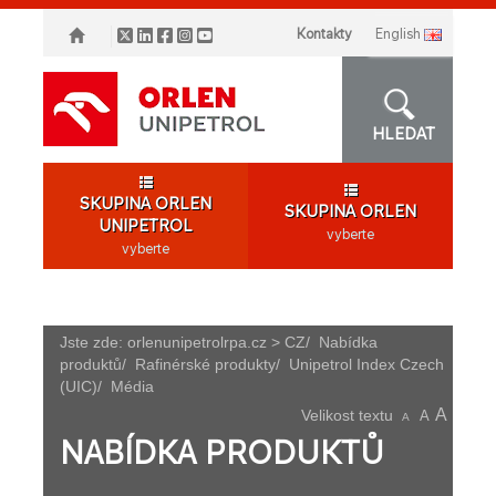
Kontakty
english
HLEDAT
SKUPINA ORLEN
SKUPINA ORLEN
UNIPETROL
vyberte
vyberte
Jste zde:
orlenunipetrolrpa.cz > CZ
/
Nabídka
produktů
/
Rafinérské produkty
/
Unipetrol Index Czech
(UIC)
/
Média
A
Velikost textu
A
A
NABÍDKA PRODUKTŮ