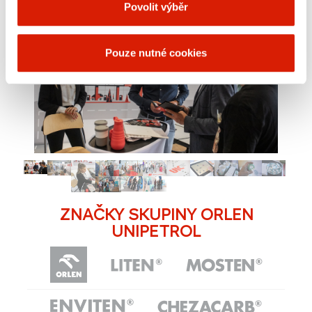
Povolit výběr
1 / 14
Pouze nutné cookies
❮
❯
ZNAČKY SKUPINY ORLEN
UNIPETROL