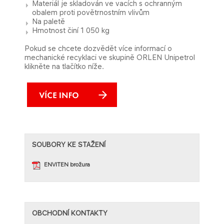
Materiál je skladován ve vacích s ochranným
obalem
proti povětrnostním vlivům
Na paletě
Hmotnost činí 1 050 kg
​​​​​​​​​​​​​​​​​​Pokud se chcete d
ozvědět
více info
rm
ací o
mechanické recyklaci ve skupině ORLEN Unipetrol
klikněte na tlačítko níže.
​SOUBORY KE STAŽE​NÍ
ENVITEN brožura​​​
OBCHODNÍ KONTAKTY​