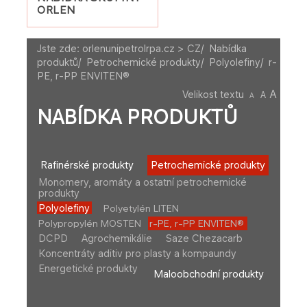
ORLEN
Jste zde:
orlenunipetrolrpa.cz > CZ
/
Nabídka
produktů
/
Petrochemické produkty
/
Polyolefiny
/
r-
PE, r-PP ENVITEN®
A
Velikost textu
A
A
NABÍDKA PRODUKTŮ
Rafinérské produkty
Petrochemické produkty
Monomery, aromáty a ostatní petrochemické
produkty
Polyolefiny
Polyetylén LITEN
Polypropylén MOSTEN
r-PE, r-PP ENVITEN®
DCPD
Agrochemikálie
Saze Chezacarb
Koncentráty aditiv pro plasty a kompaundy
Energetické produkty
Maloobchodní produkty