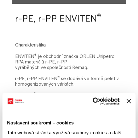
®
r-PE, r-PP ENVITEN
Charakteristika
®
ENVITEN
je obchodní značka ORLEN Unipetrol
RPA materiálů r-PE, r-PP
vyráběných ve společnosti Remaq.
®
r-PE, r-PP ENVITEN
se dodává ve formě pelet v
homogenizovaných várkách.
®
může být stabilizován směsí aditiv, které
ENVITEN
prodlužují životnost při použití.
Aplikace
Nastavení soukromí – cookies
Tato webová stránka využívá soubory cookies a další