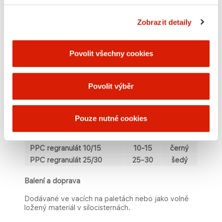
​HDPE regranulát 4/6
​4-6
​černý​
Zobrazit detaily
​ITT
​Typ
​​​Barva
2
,16kg
Povolit všechny cookies
​PPH regranulát 5/10
​5-10
​černý
​PPH regranulát 30/40
​30-40
​černý, bílý
Povolit výběr
​ITT​
​T​yp
​Barva
​2,16kg
Pouze nutné cookies
​PPC regranulát 1/2
​1-2
​černý
​PPC regranulát 5/10
​5-10
​černý
​PPC regranulát 10/15
​10-15
​černý
​PPC regranulát 25/30
​25-30
​šedý
Balení a doprava
Dodávané ve vacích na paletách nebo jako volně
ložený materiál v silocisternách.