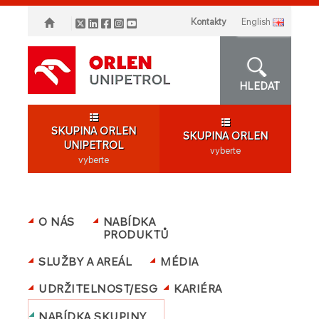
Kontakty
english
HLEDAT
SKUPINA ORLEN
SKUPINA ORLEN
UNIPETROL
vyberte
vyberte
O NÁS
NABÍDKA
PRODUKTŮ
SLUŽBY A AREÁL
MÉDIA
UDRŽITELNOST/ESG
KARIÉRA
NABÍDKA SKUPINY