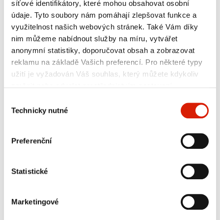
síťové identifikátory, které mohou obsahovat osobní
údaje. Tyto soubory nám pomáhají zlepšovat funkce a
využitelnost našich webových stránek. Také Vám díky
nim můžeme nabídnout služby na míru, vytvářet
anonymní statistiky, doporučovat obsah a zobrazovat
reklamu na základě Vašich preferencí. Pro některé typy
užití je vyžadován Váš souhlas, který můžete kdykoliv
změnit nebo odvolat prostřednictvím nastavení
preferencí v tomto oknu, které můžete kdykoliv vyvolat
Výběr
přes sekci
Zásady ochrany osobních údajů
. Jednotlivé
Technicky nutné
souhlasu
typy cookies a další informace naleznete níže v tabulce.
V případě nejasností či pro výkon Vašich práv nás
Přehled standardních typů
Preferenční
neváhejte kontaktovat nebo využít kontaktní údaje
pověřence pro ochranu osobních údajů.
​ITT
​Typ​​
Barva​
​2,16kg​
5kg​
Statistické
​HDPE regranulát
​-
0,5-1​
černý​
0,5/1
​HDPE regranulát
​-
​1,5-3
​černý
Marketingové
1,5/3