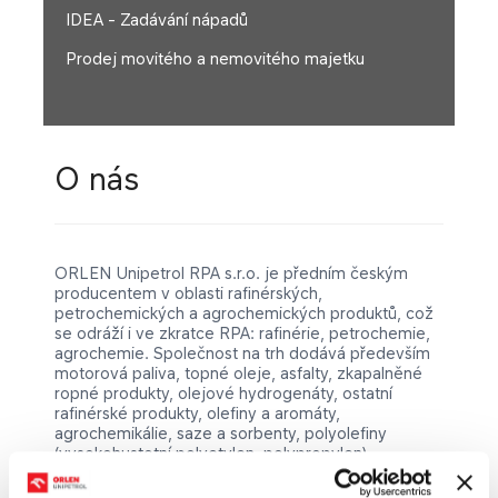
IDEA - Zadávání nápadů
Prodej movitého a nemovitého majetku
O nás
ORLEN Unipetrol RPA s.r.o. je předním českým
producentem v oblasti rafinérských,
petrochemických a agrochemických produktů, což
se odráží i ve zkratce RPA: rafinérie, petrochemie,
agroche​mie. Společnost na trh dodává především
motorová paliva, topné oleje, asfalty, zkapalněné
ropné produkty, olejové hydrogenáty, ostatní
rafinérské produkty, olefiny a aromáty,
agrochemikálie, saze a sorbenty, polyolefiny
(vysokohustotní polyetylen, polypropylen).
Společnost je rozdělena na jednu výrobní jednotku