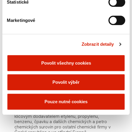
JEDNOTKA RAFINÉRIE
Statistické
Zajišťuje nákup ropy pro rafinérské výroby ve
skupině a velkoobchod s motorovými palivy a
Marketingové
dalšími rafinérskými výrobky.
Hlavní aktivity:
zajištění surovin pro petrochemické výroby
Zobrazit detaily
velkoobchod s motorovými palivy a dalšími
rafinérskými výrobkyelkoobchod s motorovými
palivy a dalšími rafinérskými výrobky
Povolit všechny cookies
nákup ropy pro rafinérské výroby
optimalizace spojení rafinérských a
petrochemických výrob
Povolit výběr
JEDNOTKA MONOMERY A CHEMIKÁLIE
Tato obchodní jednotka podniká v oblasti
petrochemických produktů a čpavku. Plánuje a řídí
Pouze nutné cookies
výrobu navazující na zpracování ropy a dodává
polotovary pro následný segment polyolefinů. Je
klíčovým dodavatelem etylenu, propylenu,
benzenu, čpavku a dalších chemických a petro​
chemických surovin pro ostatní chemické firmy v