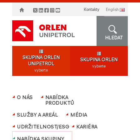
Kontakty
english
HLEDAT
SKUPINA ORLEN
SKUPINA ORLEN
UNIPETROL
vyberte
vyberte
O NÁS
NABÍDKA
PRODUKTŮ
SLUŽBY A AREÁL
MÉDIA
UDRŽITELNOST/ESG
KARIÉRA
NABÍDKA SKUPINY