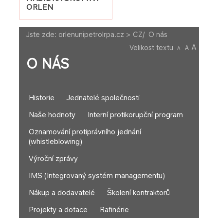
ORLEN
Jste zde:
orlenunipetrolrpa.cz > CZ
/
O nás
A
Velikost textu
A
A
O NÁS
Historie
Jednatelé společnosti
Naše hodnoty
Interní protikorupční program
Oznamování protiprávního jednání
(whistleblowing)
Výroční zprávy
IMS (Integrovaný systém managementu)
Nákup a dodavatelé
Školení kontraktorů
Projekty a dotace
Rafinérie