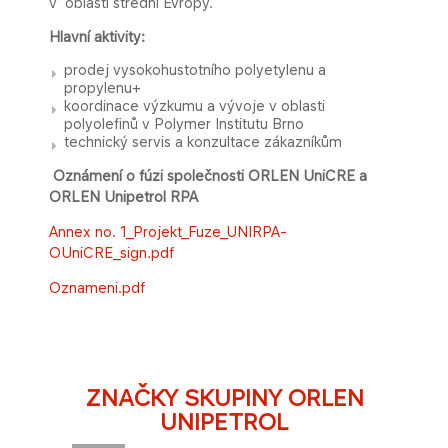
v oblasti střední Evropy.
Hlavní aktivity:
prodej vysokohustotního polyetylenu a
propylenu+
koordinace výzkumu a vývoje v oblasti
polyolefinů v Polymer Institutu Brno
technický servis a konzultace zákazníkům
Oznámení o fúzi společnosti ORLEN UniCRE a
ORLEN Unipetrol RPA
Annex no. 1_Projekt_Fuze_UNIRPA-
OUniCRE_sign.pdf
Ozn​ameni.pdf
ZNAČKY SKUPINY ORLEN
UNIPETROL