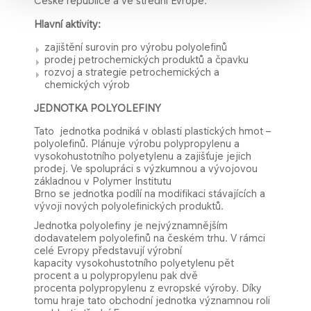
České republice a ve střední Evropě.
Hlavní aktivity:
zajištění surovin pro výrobu polyolefinů
prodej petrochemických produktů a čpavku
rozvoj a strategie petrochemických a
chemických výrob
JEDNOTKA POLYOLEFINY
Tato jednotka podniká v oblasti plastických hmot –
polyolefinů. Plánuje výrobu polypropylenu a
vysokohustotního polyetylenu a zajišťuje jejich
prodej. Ve spolupráci s výzkumnou a vývojo​vou
základnou v Polymer Institutu
Brno se jednotka podílí na modifikaci stávajících a
vývoji nových polyolefinických produktů.
Jednotka polyolefiny je nejvýznamnějším
dodavatelem polyolefinů na českém trhu. V rámci
celé Evropy představují výrobní
kapacity vysokohustotního polyetylenu pět
procent a u polypropylen​u pak dvě
procenta polypropylenu z evropské výroby. Díky
tomu hraje tato obchodní jednotka významnou roli