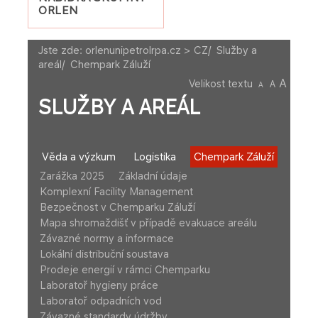
ORLEN
Jste zde:
orlenunipetrolrpa.cz > CZ
/
Služby a
areál
/
Chempark Záluží
A
Velikost textu
A
A
SLUŽBY A AREÁL
Věda a výzkum
Logistika
Chempark Záluží
Zarážka 2025
Základní údaje
Komplexní Facility Management
Bezpečnost v Chemparku Záluží
Mapa shromaždišť v případě evakuace areálu
Závazné normy a informace
Lokální distribuční soustava
Prodeje energií v rámci Chemparku
​Laboratoř hygieny práce
Laboratoř odpadních vod
Závazné standardy údržby