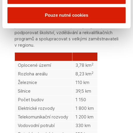
nových investorů.
Chempark Záluží má také nové možnosti využívat
Pouze nutné cookies
spolupráce v rámci regionálních rozvojových aktivit,
podílet se na řešení sociální politiky regionu,
podporovat školství, vzdělávání a rekvalifikačních
programů a spolupracovat s velkými zaměstnavateli
v regionu.​
2
Oplocené území​
3,78 km
2
Rozloha areálu​​
8,23 km
Železnice
110 km
Silnice
39,5 km
Počet budov
1 150
Elektrické rozvody
1 800 km
Telekomunikační rozvody
1 200 km
Vodovodní potrubí
330 km