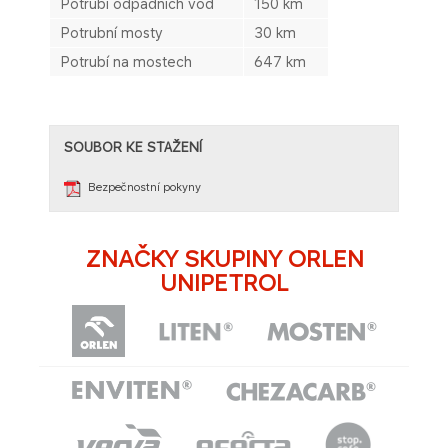
Potrubí odpadních vod
150 km
Potrubní mosty
30 km
Potrubí na mostech
647 km
SOUBOR K​E STAŽENÍ​
Bezpečnostní pokyny
ZNAČKY SKUPINY ORLEN
UNIPETROL