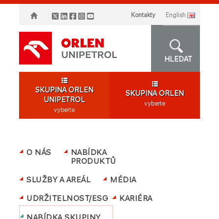
Kontakty
english
HLEDAT
SKUPINA ORLEN
SKUPINA ORLEN
UNIPETROL
vyberte
vyberte
O NÁS
NABÍDKA
PRODUKTŮ
SLUŽBY A AREÁL
MÉDIA
UDRŽITELNOST/ESG
KARIÉRA
NABÍDKA SKUPINY