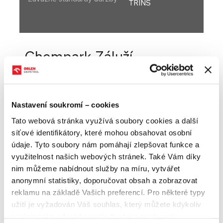
TRINS
Chempark Záluží
Areál Chempark Záluží je největší chemický areál na
Nastavení soukromí – cookies
území České republiky. Je to areál, který je součástí
společenství ORLEN Unipetrol a.s. V Chemparku
Tato webová stránka využívá soubory cookies a další
Záluží sídlí v současné době několik desítek
síťové identifikátory, které mohou obsahovat osobní
významných chemických i servisních firem, denně
se v něm pohybuje cca 6 500 zaměstnanců ze 180
údaje. Tyto soubory nám pomáhají zlepšovat funkce a
firem.
využitelnost našich webových stránek. Také Vám díky
nim můžeme nabídnout služby na míru, vytvářet
Chempark Záluží je natolik významným aktivem
společnosti ORLEN Unipetrol a.s., že stojí za to ho
anonymní statistiky, doporučovat obsah a zobrazovat
řídit na profesionální úrovni a tak vytvářet
reklamu na základě Vašich preferencí. Pro některé typy
předpoklady pro další rozvoj a prosperitu všech
užití je vyžadován Váš souhlas, který můžete kdykoliv
subjektů na tomto území.
změnit nebo odvolat prostřednictvím nastavení