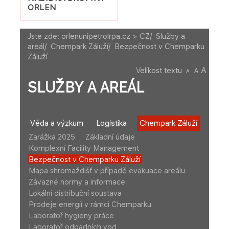
ORLEN
Jste zde:
orlenunipetrolrpa.cz > CZ
/
Služby a
areál
/
Chempark Záluží
/
Bezpečnost v Chemparku
Záluží
A
Velikost textu
A
A
SLUŽBY A AREÁL
Věda a výzkum
Logistika
Chempark Záluží
Zarážka 2025
Základní údaje
Komplexní Facility Management
Bezpečnost v Chemparku Záluží
Mapa shromaždišť v případě evakuace areálu
Závazné normy a informace
Lokální distribuční soustava
Prodeje energií v rámci Chemparku
​Laboratoř hygieny práce
Laboratoř odpadních vod