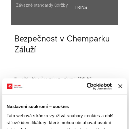
Závazné standardy údržby
TRINS
Bezpečnost v Chemparku
Záluží
Na základě zařazení společnosti ORLEN
Unipetrol RPA s.r.o., v souladu se zákonem o
prevenci závažných havárií (zákon č. 224/2015 Sb.,
ve znění pozdějších předpisů) do skupiny B, má
ORLEN Unipetrol RPA s.r.o., zpracovanou
Nastavení soukromí – cookies
BEZPEČNOSTNÍ ZPRÁVU.
Tato webová stránka využívá soubory cookies a další
BEZPEČNOSTNÍ ZPRÁVA uvádí informace o
síťové identifikátory, které mohou obsahovat osobní
systému řízení prevence závažné havárie,