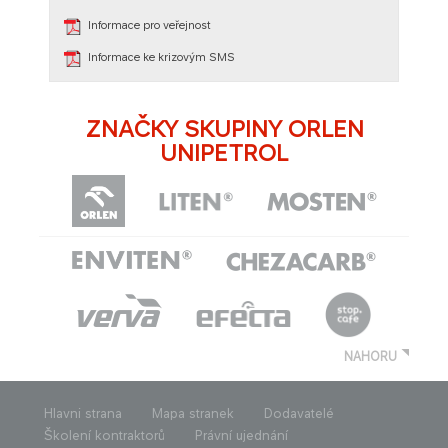
Informace pro veřejnost
Informace ke krizovým SMS​
​
ZNAČKY SKUPINY ORLEN
UNIPETROL
NAHORU
Hlavni strana
Mapa stranek
Dodavatelé
Školení kontraktorů
Právní ujednání