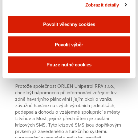
bezpečnostních opatřeních, opatřeních na zmírnění
Zobrazit detaily
dopadů a o žádoucím chování obyvatel v případě
vzniku závažné havárie.
Povolit všechny cookies
Přeprava nebezpečných věcí je realizována v
souladu s dohodou ADR (Evropská dohoda o
mezinárodní silniční přepravě nebezpečných věcí) a
Povolit výběr
RID (Řád pro mezinárodní železniční přepravu
nebezpečných věcí). ORLEN Unipetrol RPA s.r.o.,
má zpracován
Bezpečnostní plán pro přepravu
Pouze nutné cookies
vysoce rizikových nebezpečných věcí
v souladu s
požadavky předpisu ADR.
Protože společnost ORLEN Unipetrol RPA s.r.o.,
chce být nápomocna při informování veřejnosti v
zóně havarijního plánování i jejím okolí o vzniku
závažné havárie na svých výrobních jednotkách,
podepsala dohodu o vzájemné spolupráci s městy
Litvínov a Most, jejímž předmětem je zasílání
krizových SMS. Tyto krizové SMS jsou doplňkovým
prvkem již zavedeného a funkčního systému
vyrozumění a varování a měly by umožnit