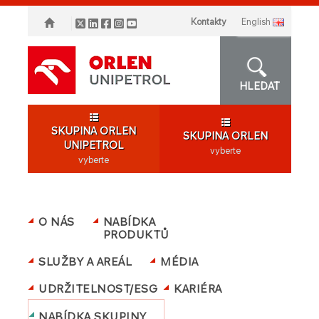
Kontakty
english
HLEDAT
SKUPINA ORLEN
SKUPINA ORLEN
UNIPETROL
vyberte
vyberte
O NÁS
NABÍDKA
PRODUKTŮ
SLUŽBY A AREÁL
MÉDIA
UDRŽITELNOST/ESG
KARIÉRA
NABÍDKA SKUPINY