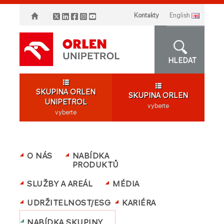
Kontakty
english
HLEDAT
SKUPINA ORLEN
SKUPINA ORLEN
UNIPETROL
vyberte
vyberte
O NÁS
NABÍDKA
PRODUKTŮ
SLUŽBY A AREÁL
MÉDIA
UDRŽITELNOST/ESG
KARIÉRA
NABÍDKA SKUPINY