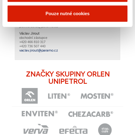
Ing. Petr Varečka
Pouze nutné cookies
vedoucí prodeje​
+420 466 810 119
+420 736 507 067
petr.varecka@paramo.cz
Václav Jirout
obchodní zástupce
+420 466 810 317
+420 736 507 440
vaclav.jirout@paramo.cz​​
ZNAČKY SKUPINY ORLEN
UNIPETROL