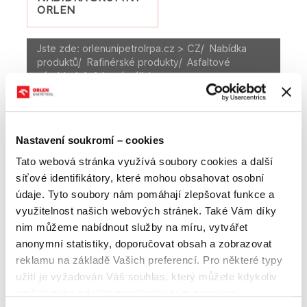
ORLEN
Jste zde:
orlenunipetrolrpa.cz > CZ
/
Nabídka
produktů
/
Rafinérské produkty
/
Asfaltové
výrobky
/
Asfaltové zálivky
A
Velikost textu
A
A
NABÍDKA PRODUKTŮ
Nastavení soukromí – cookies
Pohonné hmoty
Tato webová stránka využívá soubory cookies a další
Rafinérské produkty
síťové identifikátory, které mohou obsahovat osobní
Ostatní rafinérské produkty
Asfaltové výrobky
údaje. Tyto soubory nám pomáhají zlepšovat funkce a
Asfaltové emulze
Asfaltové laky
využitelnost našich webových stránek. Také Vám díky
Asfaltové suspenze
Asfaltové tmely
nim můžeme nabídnout služby na míru, vytvářet
Asfaltové zálivky
Ředěný silniční asfalt
Unipetrol Index Czech (UIC)
anonymní statistiky, doporučovat obsah a zobrazovat
reklamu na základě Vašich preferencí. Pro některé typy
Petrochemické produkty
užití je vyžadován Váš souhlas, který můžete kdykoliv
Maloobchodní produkty
změnit nebo odvolat prostřednictvím nastavení