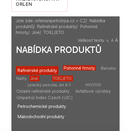
ORLEN
Jste zde:
orlenunipetrolrpa.cz > CZ
/
Nabídka
produktů
/
Rafinérské produkty
/
Pohonné
hmoty
/
Jiné
/
TOEL/ETO
A
Velikost textu
A
A
NABÍDKA PRODUKTŮ
Pohonné hmoty
Benzíny
Rafinérské produkty
Nafty
Jiné
TOEL/ETO
Letecký petrolej Jet A-1
HVO100
Ostatní rafinérské produkty
Asfaltové výrobky
Unipetrol Index Czech (UIC)
Petrochemické produkty
Maloobchodní produkty