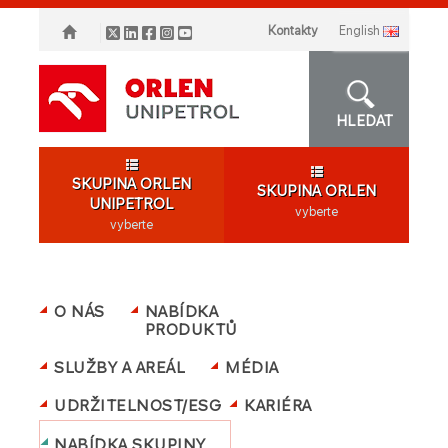
Kontakty
english
HLEDAT
SKUPINA ORLEN
SKUPINA ORLEN
UNIPETROL
vyberte
vyberte
O NÁS
NABÍDKA
PRODUKTŮ
SLUŽBY A AREÁL
MÉDIA
UDRŽITELNOST/ESG
KARIÉRA
NABÍDKA SKUPINY