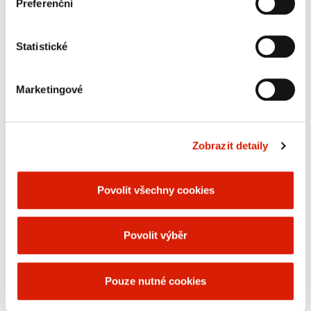
barviva/značkovací látky je barva TOEL červená.
Preferenční
neváhejte kontaktovat nebo využít kontaktní údaje
pověřence pro ochranu osobních údajů.
Barvení a značkování – topný olej extralehký je
značkován a barven v souladu s platnými právními
Statistické
předpisy České republiky, zejména zákonem č.
353/2003 Sb., o spotřebních daních, a vyhláškou č.
242/2023 Sb.​
Marketingové
Topný olej extralehký se dodává ve dvou druzích
(letní a zimní), lišících se maximálně přípustným
bodem tekutosti.
Zobrazit detaily
Produkt je klasifikován jako nebezpečný ve smyslu
nařízení (ES) č. 1272/2008 CLP.
Povolit všechny cookies
SOUBORY KE STAŽENÍ
Povolit výběr
Bezpečnostní list​​
Dodací podmínky
Pouze nutné cookies
2026​