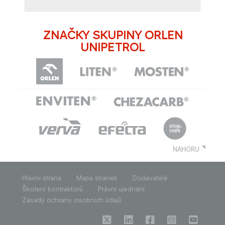
ZNAČKY SKUPINY ORLEN
UNIPETROL
NAHORU
Hlavni strana
Mapa stranek
Dodavatelé
Školení kontraktorů
Právní ujednání
Zásady ochrany osobních údajů