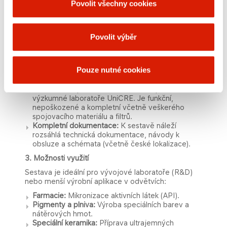
Povolit všechny cookies
350 l pro maximální stabilitu tlaku.
Pracovní rozsah:
Jmenovitý přetlak 5 – 13 bar.
2. Hlavní výhody a přidaná hodnota
Povolit výběr
Okamžitá dostupnost (Úspora času)
: Zatímco
dodací lhůta nového stroje z výroby je obvykle
6–12 měsíců, toto zařízení je připraveno k
Pouze nutné cookies
okamžité demontáži a odběru.
Stav a historie
: Zařízení bylo pravidelně
udržováno a provozováno v čistém prostředí
výzkumné laboratoře UniCRE. Je funkční,
nepoškozené a kompletní včetně veškerého
spojovacího materiálu a filtrů.
Kompletní dokumentace:
K sestavě náleží
rozsáhlá technická dokumentace, návody k
obsluze a schémata (včetně české lokalizace).
3. Možnosti využití
Sestava j
e ideální pro vývojové laboratoře (R&D)
nebo menší výrobní aplikace v odvětvích:
Farmacie:
Mikronizace aktivních látek (API).
Pigmenty a plniva:
Výroba speciálních barev a
nátěrových hmot.
Speciální keramika:
Příprava ultrajemných