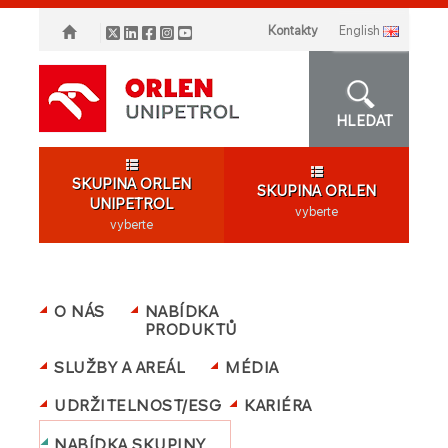
Kontakty
english
HLEDAT
SKUPINA ORLEN
SKUPINA ORLEN
UNIPETROL
vyberte
vyberte
O NÁS
NABÍDKA
PRODUKTŮ
SLUŽBY A AREÁL
MÉDIA
UDRŽITELNOST/ESG
KARIÉRA
NABÍDKA SKUPINY