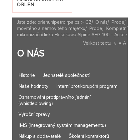
ORLEN
Jste zde:
orlenunipetrolrpa.cz > CZ
/
O nás
/
Prodej
movitého a nemovitého majetku
/
Prodej: Kompletní
mikronizační linka Hosokawa Alpine AFG 100 - Aukce
A
Velikost textu
A
A
O NÁS
Historie
Jednatelé společnosti
Naše hodnoty
Interní protikorupční program
Oznamování protiprávního jednání
(whistleblowing)
Výroční zprávy
IMS (Integrovaný systém managementu)
Nákup a dodavatelé
Školení kontraktorů