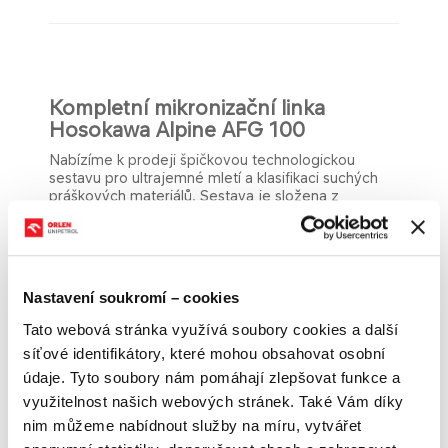
Kompletní mikronizační linka
Hosokawa Alpine AFG 100
Nabízíme k prodeji špičkovou technologickou
sestavu pro ultrajemné mletí a klasifikaci suchých
práškových materiálů. Sestava je složena z
komponent lídrů trhu –
Hosokawa Alpine
(mlecí
technologie) a
Ingersoll Rand
(zdroj stlačeného
vzduchu).
Zařízení bylo pořízeno v roce 2022 pro potřeby
výzkumného centra a je v
perfektním technickém
Nastavení soukromí – cookies
stavu
.
Tato webová stránka využívá soubory cookies a další
síťové identifikátory, které mohou obsahovat osobní
1. Technická specifikace a komponenty
údaje. Tyto soubory nám pomáhají zlepšovat funkce a
Celý systém je veden jako jeden technologický
využitelnost našich webových stránek. Také Vám díky
celek a skládá se z následujících modulů:
nim můžeme nabídnout služby na míru, vytvářet
Fluidní tryskový mlýn Hosokawa Alpine AFG 100: