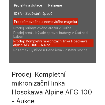
Projekty a dotace
Rafinérie
IDEA - Zadávání nápadů
Prodej movitého a nemovitého majetku
Prodej průmyslového areálu v Kolíně
Prodej areálu bývalé správní budovy v Ústí nad
Labem
Prodej: Kompletní mikronizační linka Hosokawa
Alpine AFG 100 - Aukce
Pozemek Bystřice u Benešova - ostatní plocha
Prodej: Kompletní
mikronizační linka
Hosokawa Alpine AFG 100
- Aukce