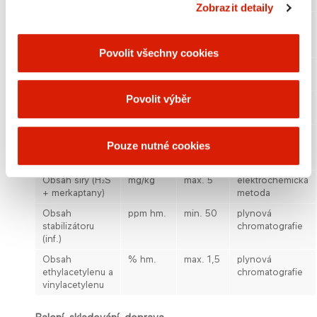
lehčích
Zobrazit detaily
Obsah
% hm.
max. 0,3
ASTM D 2593-
C
uhlovodíků a
93
5
těžších
Povolit všechny cookies
Obsah
% hm.
max. 0,1
ASTM D 2593-
methylacetylenu
93
Povolit výběr
Obsah
mg/kg
max.
ASTM D 4423-
karbonylů
150
10
Obsah
% hm.
max. 10
ASTM D 2593-
Pouze nutné cookies
C
nasycených
93
4
uhlovodíků
Obsah síry (H
S
mg/kg
max. 5
elektrochemická
2
+ merkaptany)
metoda
Obsah
ppm hm.
min. 50
plynová
stabilizátoru
chromatografie
(inf.)
Obsah
% hm.
max. 1,5
plynová
ethylacetylenu a
chromatografie
vinylacetylenu