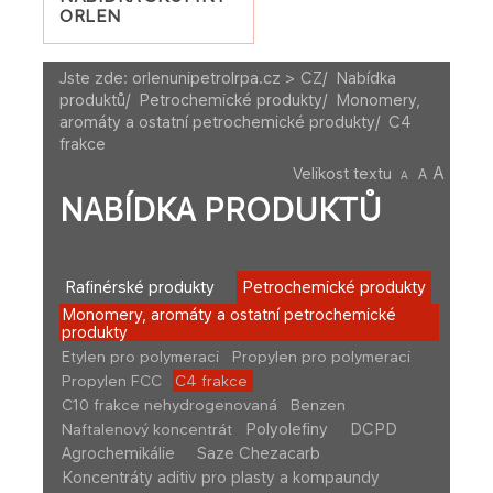
ORLEN
Jste zde:
orlenunipetrolrpa.cz > CZ
/
Nabídka
produktů
/
Petrochemické produkty
/
Monomery,
aromáty a ostatní petrochemické produkty
/
C4
frakce
A
Velikost textu
A
A
NABÍDKA PRODUKTŮ
Rafinérské produkty
Petrochemické produkty
Monomery, aromáty a ostatní petrochemické
produkty
Etylen pro polymeraci
Propylen pro polymeraci
Propylen FCC
C4 frakce
C10 frakce nehydrogenovaná
Benzen
Polyolefiny
DCPD
Naftalenový koncentrát
Agrochemikálie
Saze Chezacarb
Koncentráty aditiv pro plasty a kompaundy