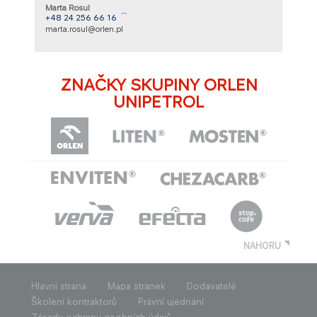
Marta Rosul
+48 24 256 66 16
marta.rosul@orlen.pl
ZNAČKY SKUPINY ORLEN
UNIPETROL
NAHORU
Hlavni strana
Mapa stranek
Dodavatelé
Školení kontraktorů
Právní ujednání