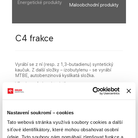
Energetické produkty
Maloobchodní produkty
C4 frakce
Vyrábí se z ní (resp. z 1,3-butadienu) syntetický
kaučuk. Z další složky – izobutylenu - se vyrábí
MTBE, autobenzinová kyslíkatá složka.
Všeobecná charakteristika
C4 frakce je směs zkapalněných uhlovodíků
převážně se čtyřmi atomy uhlíku v molekule. Je to
extrémně hořlavá, vznětlivá látka s karcinogenními
Nastavení soukromí – cookies
účinky, snadno těkavá, specifického zápachu.
Vyrábí se frakční destilací pyrolyzních plynů při
Tato webová stránka využívá soubory cookies a další
tepelném štěpení ropných produktů.
síťové identifikátory, které mohou obsahovat osobní
údaje. Tyto soubory nám pomáhají zlepšovat funkce a
Produkt lze používat výhradně jako meziprodukt