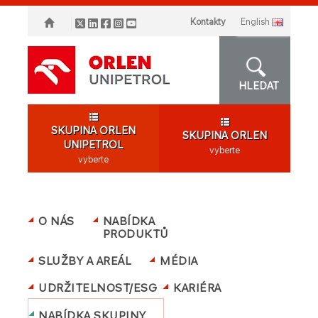
Kontakty
english
HLEDAT
SKUPINA ORLEN
SKUPINA ORLEN
UNIPETROL
vyberte
vyberte
O NÁS
NABÍDKA
PRODUKTŮ
SLUŽBY A AREÁL
MÉDIA
UDRŽITELNOST/ESG
KARIÉRA
NABÍDKA SKUPINY